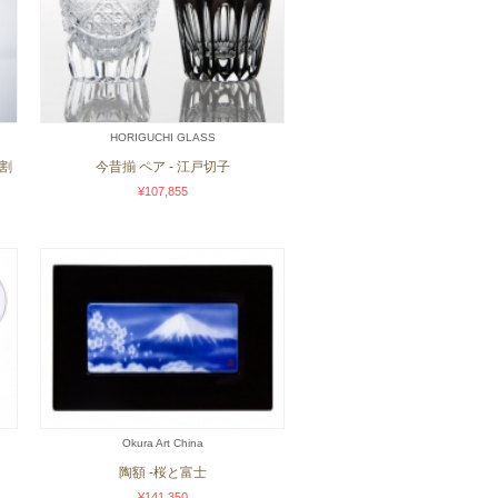
HORIGUCHI GLASS
 割
今昔揃 ペア - 江戸切子
¥107,855
Okura Art China
陶額 -桜と富士
¥141,350