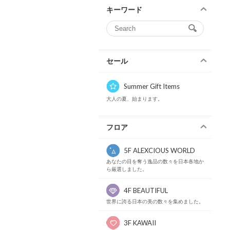
キーワード
セール
Summer Gift Items
大人の夏、始まります。
フロア
5F ALEXCIOUS WORLD
あなたの目を奪う逸品の数々を日本各地か
ら厳選しました。
4F BEAUTIFUL
世界に誇る日本の美の数々を集めました。
3F KAWAII