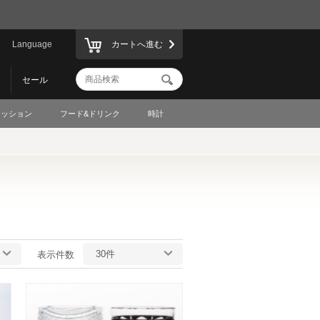
Language
カートへ進む
セール
ァッション
フード&ドリンク
時計
30件
表示件数