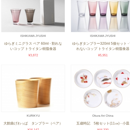
ISHIKAWA JYUSHI
ISHIKAWA JYUSHI
ゆらぎミニグラス ペア 60ml - 割れな
ゆらぎタンブラー320ml 5個セット -
いコップ トライタン樹脂食器
れないコップ トライタン樹脂食器
¥3,872
¥5,951
KURIKYU
Okura Art China
大館曲げわっぱ タンブラー（ペア）
五歳時記 5枚セット(11㎝) - 小皿
¥16,147
¥44,330