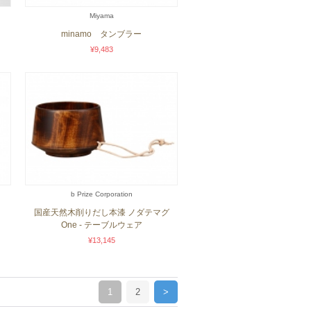
Miyama
minamo タンブラー
¥9,483
b Prize Corporation
国産天然木削りだし本漆 ノダテマグ
One - テーブルウェア
¥13,145
1
2
>