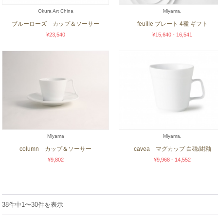
Okura Art China
Miyama.
ブルーローズ カップ＆ソーサー
feuille プレート 4種 ギフト
¥23,540
¥15,640 - 16,541
Miyama
Miyama.
column カップ＆ソーサー
cavea マグカップ 白磁/紺釉
¥9,802
¥9,968 - 14,552
38件中1〜30件を表示