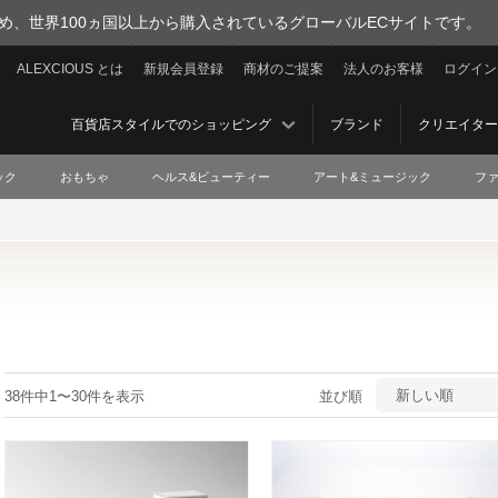
を集め、世界100ヵ国以上から購入されているグローバルECサイトです。
ALEXCIOUS とは
新規会員登録
商材のご提案
法人のお客様
ログイン
百貨店スタイルでのショッピング
ブランド
クリエイター
ック
おもちゃ
ヘルス&ビューティー
アート&ミュージック
フ
新しい順
38件中1〜30件を表示
並び順