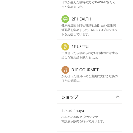
日本が生んだ独特の文化“KAWAII”をたく
さん集めました。
2F HEALTH
健康先進国 日本が世界に届けたい健康関
連商品を集めました。ME-BYOプロジェク
トを応援しています。
1F USEFUL
一度使ったらやめられない日本の匠が生み
出した実用品を揃えました。
B1F GOURMET
がんばった自分へのご褒美に大好きなあの
ひとの笑顔に。
ショップ
Takashimaya
ALEXCIOUS in タカシマヤ
常設展示販売を行っております。