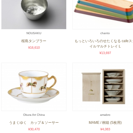
NOUSAKU
chanto
桜島タンブラー
もっといろいろのせたくなる cafeス
イルマルチトレイ L
¥16,610
¥13,697
Okura Art China
amabro
うまくゆく カップ＆ソーサー
MAME / 桐箱 (5枚用)
¥30,470
¥4,083