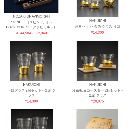
NOZAKI GRAVIMORPH
HAKUICHI
SPINDLE（スピンドル） -
酒器セット- 金箔 グラス 片口
GRAVIMORPH（グラビモルフ）
¥14,300
¥144,584 - 172,040
HAKUICHI
HAKUICHI
一口グラス 2個セット - 金箔 グ
冷茶椀 & コースター 2個セット -
ラス
金箔 グラス
¥14,300
¥20,075