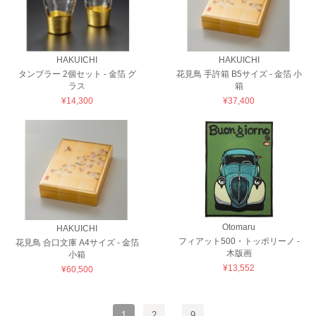
HAKUICHI
HAKUICHI
タンブラー 2個セット - 金箔 グ
花見鳥 手許箱 B5サイズ - 金箔 小
ラス
箱
¥14,300
¥37,400
Otomaru
HAKUICHI
フィアット500・トッポリーノ -
花見鳥 合口文庫 A4サイズ - 金箔
木版画
小箱
¥13,552
¥60,500
1
2
...
9