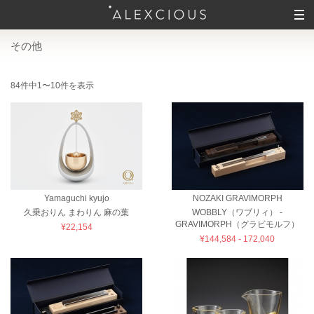
その他
84件中1〜10件を表示
Yamaguchi kyujo
NOZAKI GRAVIMORPH
久乗おりん まわりん 麻の葉
WOBBLY（ワブリィ） -
GRAVIMORPH（グラビモルフ）
¥22,154
¥144,584 - 172,040