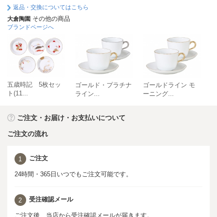
返品・交換についてはこちら
その他の商品
大倉陶園
ブランドページへ
五歳時記 5枚セッ
ゴールド・プラチナ
ゴールドライン モ
ゴ
ト(11...
ライン...
ーニング...
ｃ
ご注文・お届け・お支払いについて
ご注文の流れ
ご注文
1
24時間・365日いつでもご注文可能です。
受注確認メール
2
ご注文後、当店から受注確認メールが届きます。