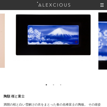
陶額 桜と富士
満開の桜と白い雪解けの衣をまとった春の名峰富士の陶板。 その雄姿