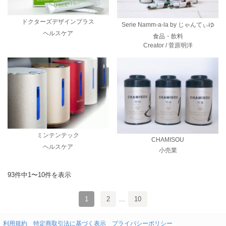
ドクターズデザインプラス
Serie Namm-a-la by じゃんてぃゆ
ヘルスケア
食品・飲料
Creator / 菅原明洋
ミンテンテック
CHAMISOU
ヘルスケア
小売業
93件中1〜10件を表示
1
2
...
10
利用規約
特定商取引法に基づく表示
プライバシーポリシー