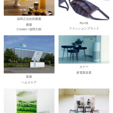
福岡正信自然農園
Re+M
農園
ファッションブランド
Creator / 福岡大樹
カドー
家電製造業
新菱
ヘルスケア