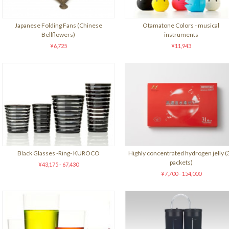
Japanese Folding Fans (Chinese
Otamatone Colors - musical
Bellflowers)
instruments
¥6,725
¥11,943
Black Glasses -Ring- KUROCO
Highly concentrated hydrogen jelly (
packets)
¥43,175 - 67,430
¥7,700 - 154,000