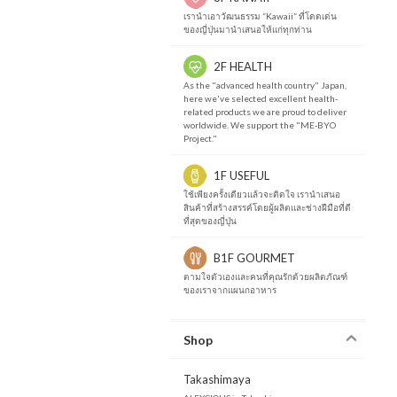
เรานำเอาวัฒนธรรม “Kawaii” ที่โดดเด่น
ของญี่ปุ่นมานำเสนอให้แก่ทุกท่าน
2F HEALTH
As the "advanced health country" Japan,
here we've selected excellent health-
related products we are proud to deliver
worldwide. We support the "ME-BYO
Project."
1F USEFUL
ใช้เพียงครั้งเดียวแล้วจะติดใจ เรานำเสนอ
สินค้าที่สร้างสรรค์โดยผู้ผลิตและช่างฝีมือที่ดี
ที่สุดของญี่ปุ่น
B1F GOURMET
ตามใจตัวเองและคนที่คุณรักด้วยผลิตภัณฑ์
ของเราจากแผนกอาหาร
Shop
Takashimaya