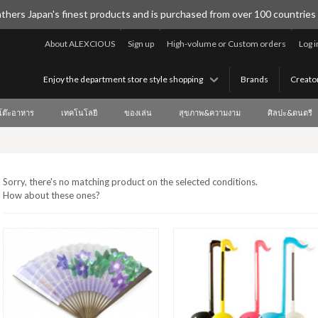
thers Japan's finest products and is purchased from over 100 countries
About ALEXCIOUS
Sign up
High-volume or Custom orders
Log i
Enjoy the department store style shopping
Brands
Creato
บโต๊ะอาหาร
เทคโนโลยี
ของเล่น
สุขภาพ&ความงาม
ศิลปะ&ดนตรี
Sorry, there's no matching product on the selected conditions.
How about these ones?