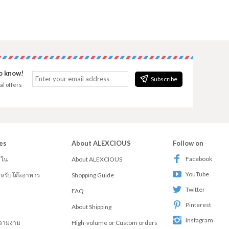
to know!
Subscribe
al offers
es
About ALEXCIOUS
Follow on
Facebook
ยใน
About ALEXCIOUS
YouTube
สำหรับโต๊ะอาหาร
Shopping Guide
Twitter
FAQ
Pinterest
About Shipping
Instagram
วามงาม
High-volume or Custom orders