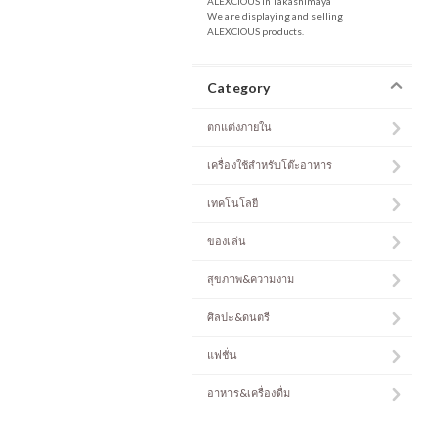
ALEXCIOUS in Takashimaya
We are displaying and selling
ALEXCIOUS products.
Category
ตกแต่งภายใน
เครื่องใช้สำหรับโต๊ะอาหาร
เทคโนโลยี
ของเล่น
สุขภาพ&ความงาม
ศิลปะ&ดนตรี
แฟชั่น
อาหาร&เครื่องดื่ม