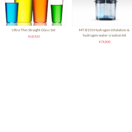
Ultra-Thin Straight Glass Set
MT-B150 Hydrogen inhalation &
hydrogen water creation kit
¥18,920
¥74,800