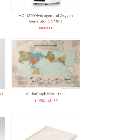
HO-1200 Hydrogen and Oxygen
Generator OOMPH
¥880,000
31
AuthaGraph World Map
¥4,980 - 13,460