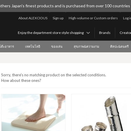
thers Japan's finest products and is purchased from over 100 countries
About ALEXCIOUS
Sign up
High-volume or Custom orders
Log i
Enjoy the department store style shopping
Brands
Creato
บโต๊ะอาหาร
เทคโนโลยี
ของเล่น
สุขภาพ&ความงาม
ศิลปะ&ดนตรี
Sorry, there's no matching product on the selected conditions.
How about these ones?