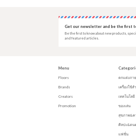
Get our newsletter and be the first 
Be the first to know about new products, speci
and featured articles.
Menu
Categori
Floors
ตกแต่งภา
Brands
เครื่องใช้
Creators
เทคโนโลยี
Promotion
ของเล่น
สุขภาพ&ค
ศิลปะ&ดนต
แฟชั่น