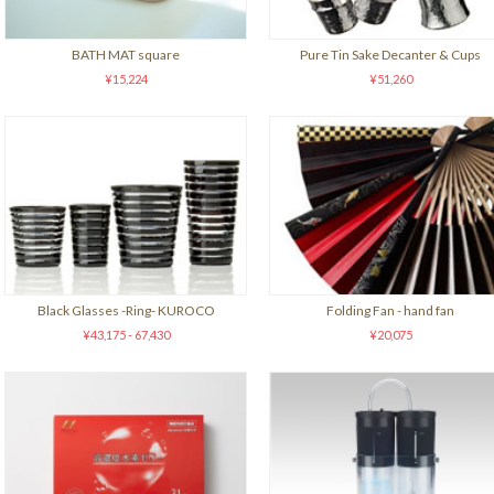
BATH MAT square
Pure Tin Sake Decanter & Cups
¥15,224
¥51,260
Black Glasses -Ring- KUROCO
Folding Fan - hand fan
¥43,175 - 67,430
¥20,075