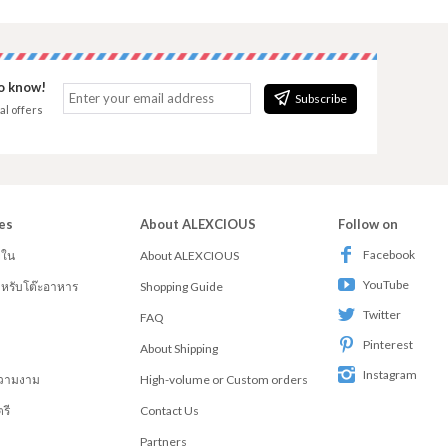
to know!
Subscribe
al offers
es
About ALEXCIOUS
Follow on
Facebook
ยใน
About ALEXCIOUS
YouTube
สำหรับโต๊ะอาหาร
Shopping Guide
Twitter
FAQ
Pinterest
About Shipping
Instagram
วามงาม
High-volume or Custom orders
รี
Contact Us
Partners