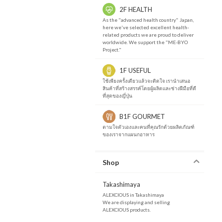
2F HEALTH
As the "advanced health country" Japan,
here we've selected excellent health-
related products we are proud to deliver
worldwide. We support the "ME-BYO
Project."
1F USEFUL
ใช้เพียงครั้งเดียวแล้วจะติดใจ เรานำเสนอ
สินค้าที่สร้างสรรค์โดยผู้ผลิตและช่างฝีมือที่ดี
ที่สุดของญี่ปุ่น
B1F GOURMET
ตามใจตัวเองและคนที่คุณรักด้วยผลิตภัณฑ์
ของเราจากแผนกอาหาร
Shop
Takashimaya
ALEXCIOUS in Takashimaya
We are displaying and selling
ALEXCIOUS products.