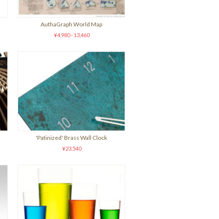
AuthaGraph World Map
¥4,980 - 13,460
'Patinized' Brass Wall Clock
¥23,540