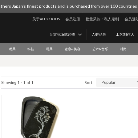
thers Japan's finest products and is purchased from over 100 countries
关于ALEXCIOUS
会员注册
批量采购／私人定制
会员登
百货商场式购物
入驻品牌
工艺制作人
餐具
科技
玩具
健康&美容
艺术&音乐
时尚
Pupular
Showing 1 - 1 of 1
Sort