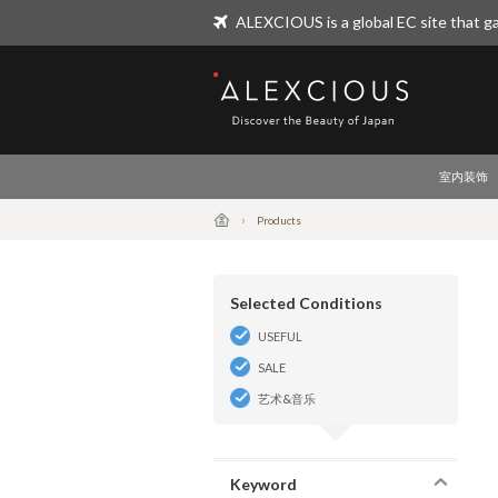
ALEXCIOUS is a global EC site that ga
ALEXCIOUS
室内装饰
Products
Selected Conditions
USEFUL
SALE
艺术&音乐
Keyword