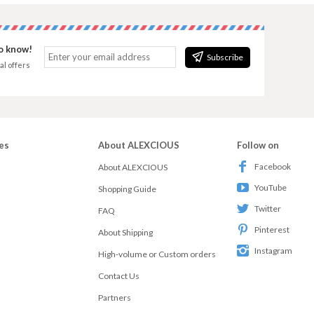
to know!
Subscribe
al offers
es
About ALEXCIOUS
Follow on
Facebook
About ALEXCIOUS
YouTube
Shopping Guide
Twitter
FAQ
Pinterest
About Shipping
Instagram
High-volume or Custom orders
Contact Us
Partners