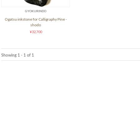
GYOKURINDO
Ogatsu inkstone for Calligraphy Pine -
shodo
¥32,700
Showing 1 - 1 of 1