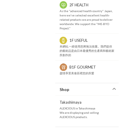
2F HEALTH
As the "advanced health country" Japan,
here we've selected excellent health-
related products we are proud to deliver
worldwide. We support the "ME-BYO
Project."
1F USEFUL
本網站,一經使用您將無法捨棄。我們提供
的藝術品是由日本最優秀的生產商和藝術家
所創作的
B1F GOURMET
盡情享受美食區裡您的所愛
Shop
Takashimaya
ALEXCIOUS in Takashimaya
We are displaying and selling
ALEXCIOUS products.