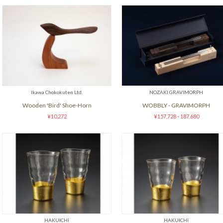
Ikawa Chokokuten Ltd.
NOZAKI GRAVIMORPH
Wooden 'Bird' Shoe-Horn
WOBBLY - GRAVIMORPH
¥10,272
¥157,728 - 187,680
HAKUICHI
HAKUICHI