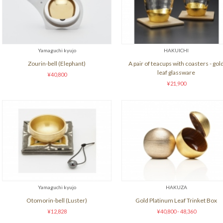
Yamaguchi kyujo
HAKUICHI
Zourin-bell (Elephant)
A pair of teacups with coasters - gol
leaf glassware
¥40,800
¥21,900
Yamaguchi kyujo
HAKUZA
Otomorin-bell (Luster)
Gold Platinum Leaf Trinket Box
¥12,828
¥40,800 - 48,360