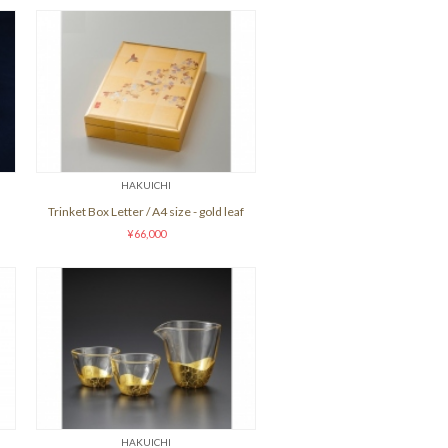
HAKUICHI
Trinket Box Letter / A4 size - gold leaf
¥66,000
HAKUICHI