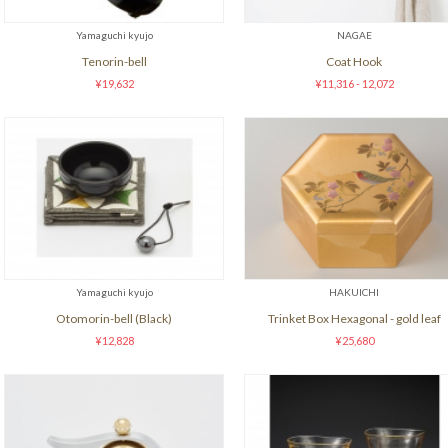
Yamaguchi kyujo
NAGAE
Tenorin-bell
Coat Hook
¥19,632
¥11,316 - 12,072
Yamaguchi kyujo
HAKUICHI
Otomorin-bell (Black)
Trinket Box Hexagonal - gold leaf
¥12,828
¥25,680