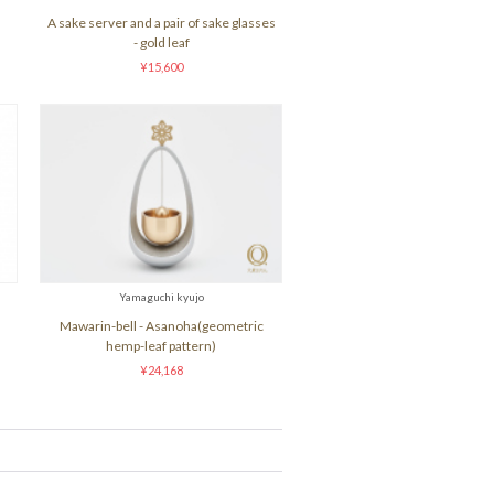
A sake server and a pair of sake glasses
- gold leaf
¥15,600
Yamaguchi kyujo
Mawarin-bell - Asanoha(geometric
hemp-leaf pattern)
¥24,168