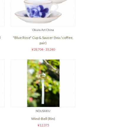
Okura Art China
d
"Blue Rose" Cup & Saucer (tea / coffee,
pair)
¥28,704 - 33,240
NOUSAKU
Wind-Bell (Rin)
¥12,375