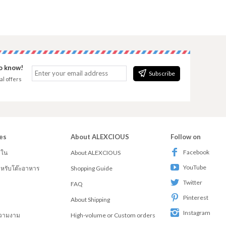
to know!
Subscribe
al offers
es
About ALEXCIOUS
Follow on
Facebook
ยใน
About ALEXCIOUS
YouTube
สำหรับโต๊ะอาหาร
Shopping Guide
Twitter
FAQ
Pinterest
About Shipping
Instagram
วามงาม
High-volume or Custom orders