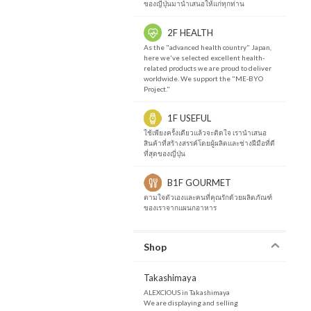
ของญี่ปุ่นมานำเสนอให้แก่ทุกท่าน
2F HEALTH
As the "advanced health country" Japan,
here we've selected excellent health-
related products we are proud to deliver
worldwide. We support the "ME-BYO
Project."
1F USEFUL
ใช้เพียงครั้งเดียวแล้วจะติดใจ เรานำเสนอ
สินค้าที่สร้างสรรค์โดยผู้ผลิตและช่างฝีมือที่ดี
ที่สุดของญี่ปุ่น
B1F GOURMET
ตามใจตัวเองและคนที่คุณรักด้วยผลิตภัณฑ์
ของเราจากแผนกอาหาร
Shop
Takashimaya
ALEXCIOUS in Takashimaya
We are displaying and selling