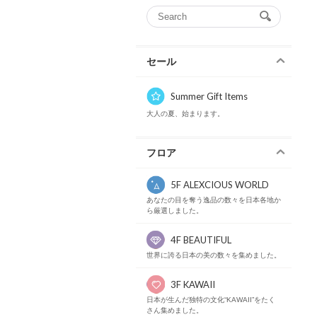
セール
Summer Gift Items
大人の夏、始まります。
フロア
5F ALEXCIOUS WORLD
あなたの目を奪う逸品の数々を日本各地か
ら厳選しました。
4F BEAUTIFUL
世界に誇る日本の美の数々を集めました。
3F KAWAII
日本が生んだ独特の文化“KAWAII”をたく
さん集めました。