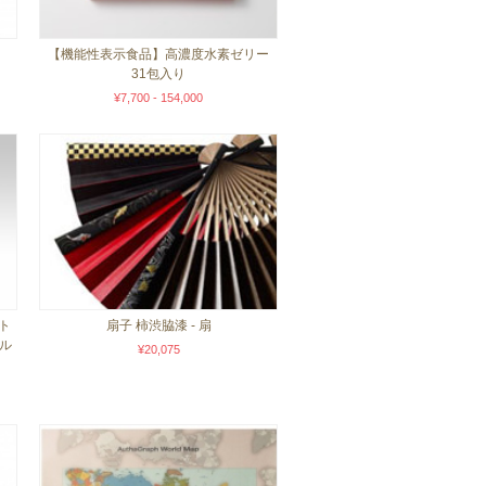
【機能性表示食品】高濃度水素ゼリー
31包入り
¥7,700 - 154,000
ット
扇子 柿渋脇漆 - 扇
ル
¥20,075