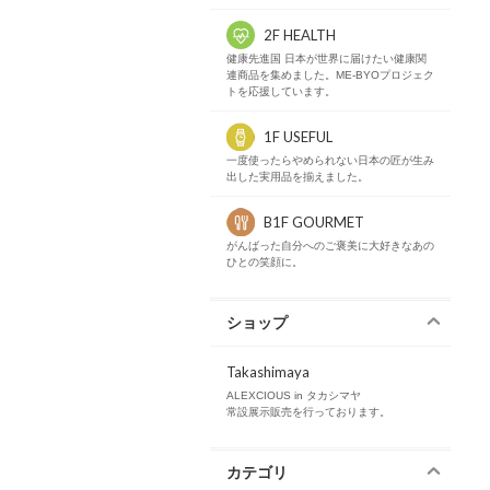
2F HEALTH
健康先進国 日本が世界に届けたい健康関
連商品を集めました。ME-BYOプロジェク
トを応援しています。
1F USEFUL
一度使ったらやめられない日本の匠が生み
出した実用品を揃えました。
B1F GOURMET
がんばった自分へのご褒美に大好きなあの
ひとの笑顔に。
ショップ
Takashimaya
ALEXCIOUS in タカシマヤ
常設展示販売を行っております。
カテゴリ