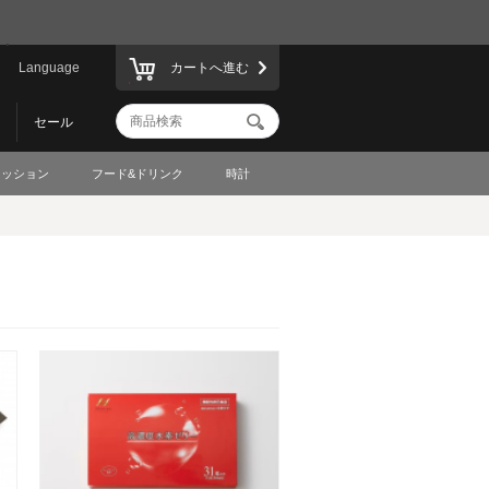
Language
カートへ進む
セール
ァッション
フード&ドリンク
時計