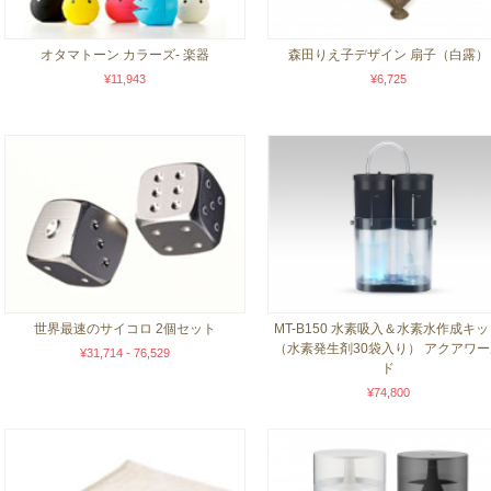
オタマトーン カラーズ- 楽器
森田りえ子デザイン 扇子（白露）
¥11,943
¥6,725
世界最速のサイコロ 2個セット
MT-B150 水素吸入＆水素水作成キ
（水素発生剤30袋入り） アクアワー
¥31,714 - 76,529
ド
¥74,800