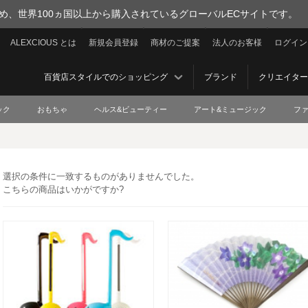
を集め、世界100ヵ国以上から購入されているグローバルECサイトです。
ALEXCIOUS とは
新規会員登録
商材のご提案
法人のお客様
ログイン
百貨店スタイルでのショッピング
ブランド
クリエイター
ック
おもちゃ
ヘルス&ビューティー
アート&ミュージック
フ
選択の条件に一致するものがありませんでした。
こちらの商品はいかがですか?