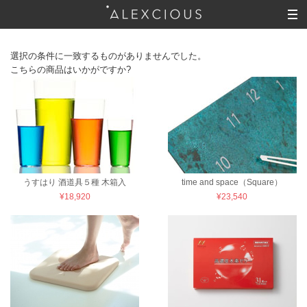
選択の条件に一致するものがありませんでした。
こちらの商品はいかがですか?
うすはり 酒道具５種 木箱入
time and space（Square）
¥18,920
¥23,540