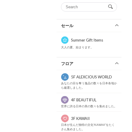
セール
Summer Gift Items
大人の夏、始まります。
フロア
5F ALEXCIOUS WORLD
あなたの目を奪う逸品の数々を日本各地か
ら厳選しました。
4F BEAUTIFUL
世界に誇る日本の美の数々を集めました。
3F KAWAII
日本が生んだ独特の文化“KAWAII”をたく
さん集めました。