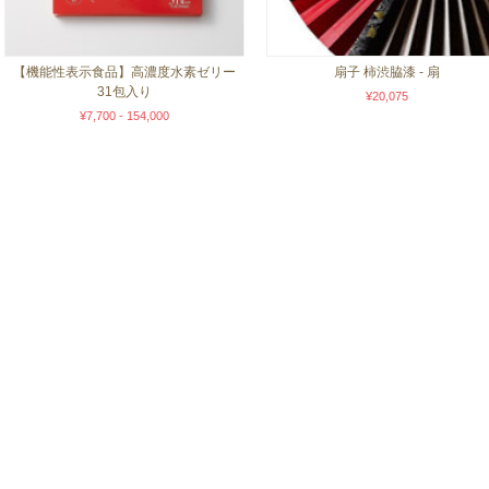
【機能性表示食品】高濃度水素ゼリー
扇子 柿渋脇漆 - 扇
31包入り
¥20,075
¥7,700 - 154,000