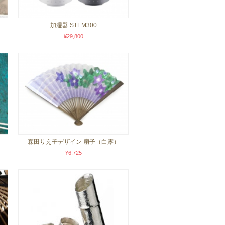
加湿器 STEM300
¥29,800
森田りえ子デザイン 扇子（白露）
¥6,725