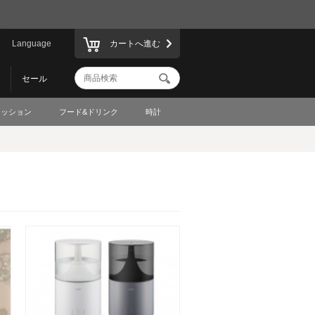
Language
カートへ進む
セール
ァッション
フード&ドリンク
時計