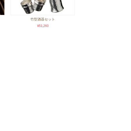
竹型酒器セット
¥51,260