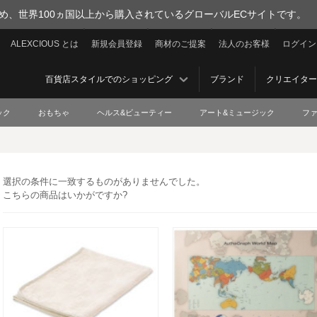
を集め、世界100ヵ国以上から購入されているグローバルECサイトです。
ALEXCIOUS とは
新規会員登録
商材のご提案
法人のお客様
ログイン
百貨店スタイルでのショッピング
ブランド
クリエイター
ック
おもちゃ
ヘルス&ビューティー
アート&ミュージック
フ
選択の条件に一致するものがありませんでした。
こちらの商品はいかがですか?