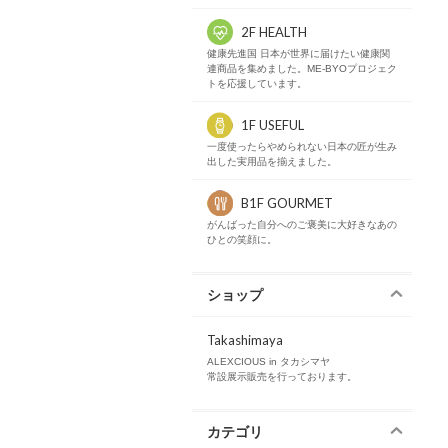
2F HEALTH
健康先進国 日本が世界に届けたい健康関
連商品を集めました。ME-BYOプロジェク
トを応援しています。
1F USEFUL
一度使ったらやめられない日本の匠が生み
出した実用品を揃えました。
B1F GOURMET
がんばった自分へのご褒美に大好きなあの
ひとの笑顔に。
ショップ
Takashimaya
ALEXCIOUS in タカシマヤ
常設展示販売を行っております。
カテゴリ