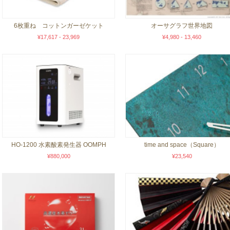
6枚重ね コットンガーゼケット
オーサグラフ世界地図
¥17,617 - 23,969
¥4,980 - 13,460
HO-1200 水素酸素発生器 OOMPH
time and space（Square）
¥880,000
¥23,540