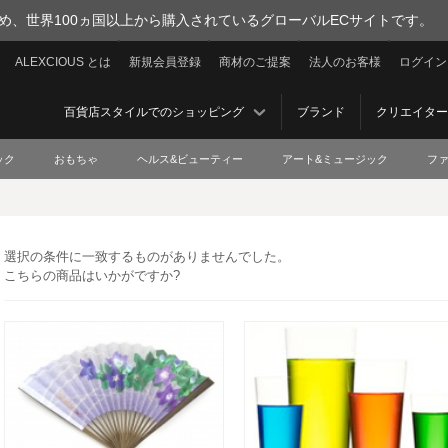
を集め、世界100ヵ国以上から購入されているグローバルECサイトです。
ALEXCIOUS とは
新規会員登録
商材のご提案
法人のお客様
ログイン
百貨店スタイルでのショッピング
ブランド
クリエイター
ック
おもちゃ
ヘルス&ビューティー
アート&ミュージック
フ
選択の条件に一致するものがありませんでした。
こちらの商品はいかがですか?