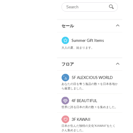
セール
Summer Gift Items
大人の夏、始まります。
フロア
5F ALEXCIOUS WORLD
あなたの目を奪う逸品の数々を日本各地か
ら厳選しました。
4F BEAUTIFUL
世界に誇る日本の美の数々を集めました。
3F KAWAII
日本が生んだ独特の文化“KAWAII”をたく
さん集めました。