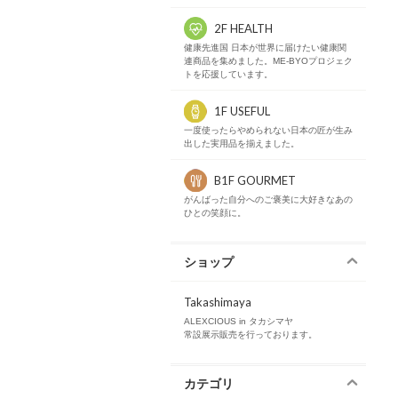
2F HEALTH
健康先進国 日本が世界に届けたい健康関
連商品を集めました。ME-BYOプロジェク
トを応援しています。
1F USEFUL
一度使ったらやめられない日本の匠が生み
出した実用品を揃えました。
B1F GOURMET
がんばった自分へのご褒美に大好きなあの
ひとの笑顔に。
ショップ
Takashimaya
ALEXCIOUS in タカシマヤ
常設展示販売を行っております。
カテゴリ