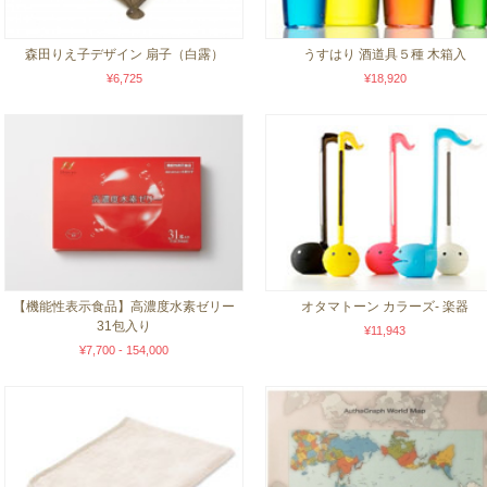
森田りえ子デザイン 扇子（白露）
うすはり 酒道具５種 木箱入
¥6,725
¥18,920
【機能性表示食品】高濃度水素ゼリー
オタマトーン カラーズ- 楽器
31包入り
¥11,943
¥7,700 - 154,000