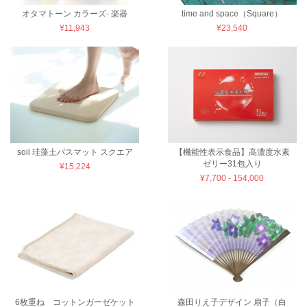
オタマトーン カラーズ- 楽器
time and space（Square）
¥11,943
¥23,540
soil 珪藻土バスマット スクエア
【機能性表示食品】高濃度水素
ゼリー31包入り
¥15,224
¥7,700 - 154,000
6枚重ね コットンガーゼケット
森田りえ子デザイン 扇子（白