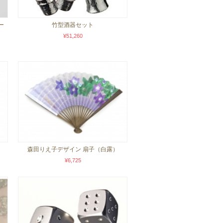
ー
竹型酒器セット
¥51,260
森田りえ子デザイン 扇子（白露）
¥6,725