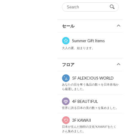
セール
Summer Gift Items
大人の夏、始まります。
フロア
5F ALEXCIOUS WORLD
あなたの目を奪う逸品の数々を日本各地か
ら厳選しました。
4F BEAUTIFUL
世界に誇る日本の美の数々を集めました。
3F KAWAII
日本が生んだ独特の文化“KAWAII”をたく
さん集めました。