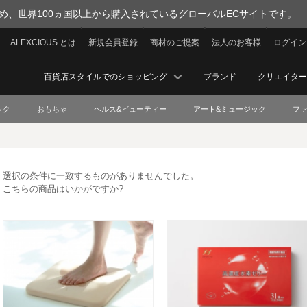
を集め、世界100ヵ国以上から購入されているグローバルECサイトです。
ALEXCIOUS とは
新規会員登録
商材のご提案
法人のお客様
ログイン
百貨店スタイルでのショッピング
ブランド
クリエイター
ック
おもちゃ
ヘルス&ビューティー
アート&ミュージック
フ
選択の条件に一致するものがありませんでした。
こちらの商品はいかがですか?