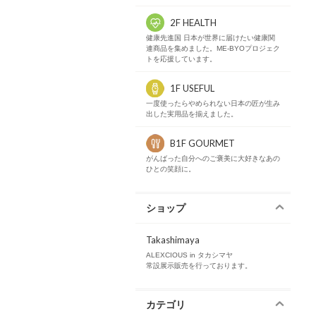
2F HEALTH
健康先進国 日本が世界に届けたい健康関
連商品を集めました。ME-BYOプロジェク
トを応援しています。
1F USEFUL
一度使ったらやめられない日本の匠が生み
出した実用品を揃えました。
B1F GOURMET
がんばった自分へのご褒美に大好きなあの
ひとの笑顔に。
ショップ
Takashimaya
ALEXCIOUS in タカシマヤ
常設展示販売を行っております。
カテゴリ