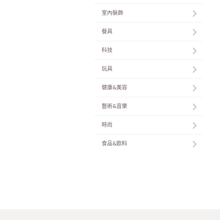
室內裝飾
餐具
科技
玩具
健康&美容
藝術&音樂
時尚
食品&飲料