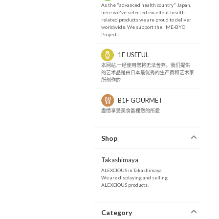
As the "advanced health country" Japan,
here we've selected excellent health-
related products we are proud to deliver
worldwide. We support the "ME-BYO
Project."
1F USEFUL
本网站,一经使用您将无法舍弃。我们提供
的艺术品是由日本最优秀的生产商和艺术家
所创作的
B1F GOURMET
盡情享受美食區裡您的所愛
Shop
Takashimaya
ALEXCIOUS in Takashimaya
We are displaying and selling
ALEXCIOUS products.
Category