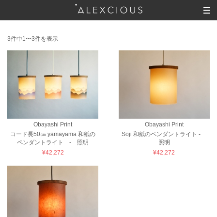
3件中1〜3件を表示
Obayashi Print
Obayashi Print
コード長50㎝ yamayama 和紙の
Soji 和紙のペンダントライト -
ペンダントライト - 照明
照明
¥42,272
¥42,272