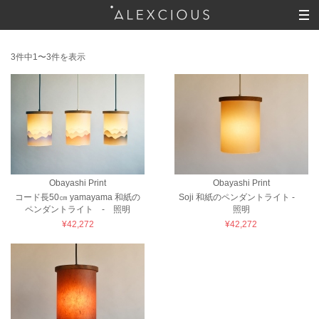
3件中1〜3件を表示
Obayashi Print
Obayashi Print
コード長50㎝ yamayama 和紙の
Soji 和紙のペンダントライト -
ペンダントライト - 照明
照明
¥42,272
¥42,272