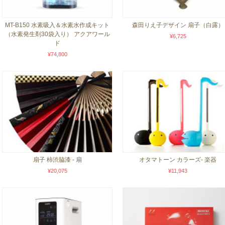
MT-B150 水素吸入＆水素水作成キット
森田りえ子デザイン 扇子（白露）
（水素発生剤30袋入り） アクアワール
¥6,725
ド
¥74,800
扇子 柿渋脇漆 - 扇
オタマトーン カラーズ- 楽器
¥20,075
¥11,943