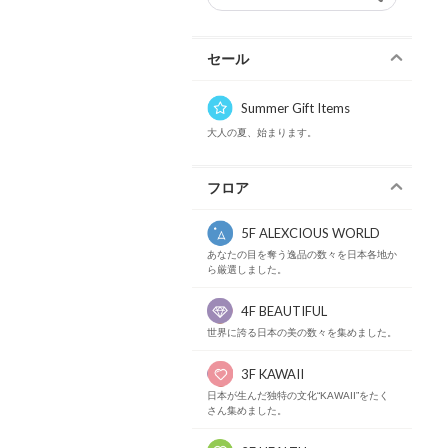
セール
Summer Gift Items
大人の夏、始まります。
フロア
5F ALEXCIOUS WORLD
あなたの目を奪う逸品の数々を日本各地か
ら厳選しました。
4F BEAUTIFUL
世界に誇る日本の美の数々を集めました。
3F KAWAII
日本が生んだ独特の文化“KAWAII”をたく
さん集めました。