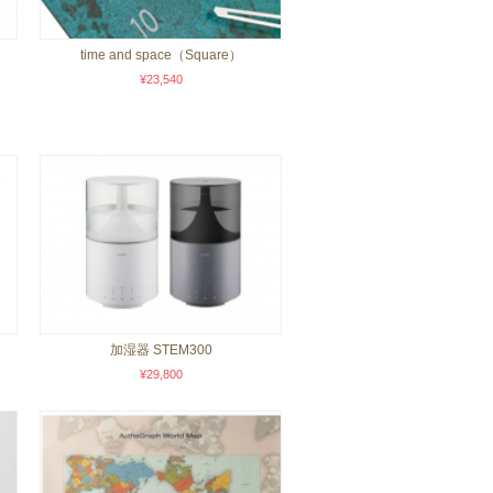
time and space（Square）
¥23,540
加湿器 STEM300
¥29,800