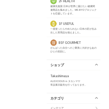
2F HEALTH
健康先進国 日本が世界に届けたい健康関
連商品を集めました。ME-BYOプロジェク
トを応援しています。
1F USEFUL
一度使ったらやめられない日本の匠が生み
出した実用品を揃えました。
B1F GOURMET
がんばった自分へのご褒美に大好きなあの
ひとの笑顔に。
ショップ
Takashimaya
ALEXCIOUS in タカシマヤ
常設展示販売を行っております。
カテゴリ
インテリア