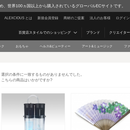
を集め、世界100ヵ国以上から購入されているグローバルECサイトです。
ALEXCIOUS とは
新規会員登録
商材のご提案
法人のお客様
ログイン
百貨店スタイルでのショッピング
ブランド
クリエイター
ック
おもちゃ
ヘルス&ビューティー
アート&ミュージック
フ
選択の条件に一致するものがありませんでした。
こちらの商品はいかがですか?