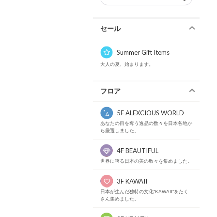
セール
Summer Gift Items
大人の夏、始まります。
フロア
5F ALEXCIOUS WORLD
あなたの目を奪う逸品の数々を日本各地か
ら厳選しました。
4F BEAUTIFUL
世界に誇る日本の美の数々を集めました。
3F KAWAII
日本が生んだ独特の文化“KAWAII”をたく
さん集めました。