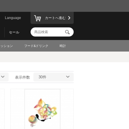
Language
カートへ進む
セール
ァッション
フード&ドリンク
時計
30件
表示件数