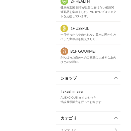
2F HEALTH
健康先進国 日本が世界に届けたい健康関
連商品を集めました。ME-BYOプロジェク
トを応援しています。
1F USEFUL
一度使ったらやめられない日本の匠が生み
出した実用品を揃えました。
B1F GOURMET
がんばった自分へのご褒美に大好きなあの
ひとの笑顔に。
ショップ
Takashimaya
ALEXCIOUS in タカシマヤ
常設展示販売を行っております。
カテゴリ
インテリア