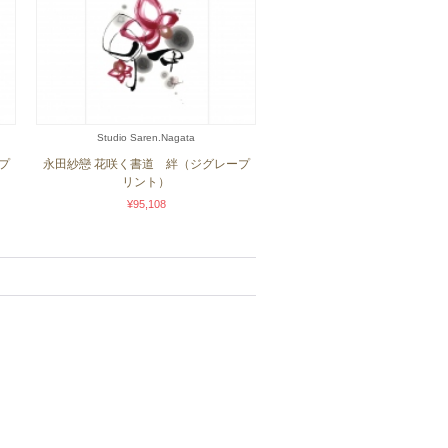
Studio Saren.Nagata
プ
永田紗戀 花咲く書道 絆（ジグレープ
リント）
¥95,108