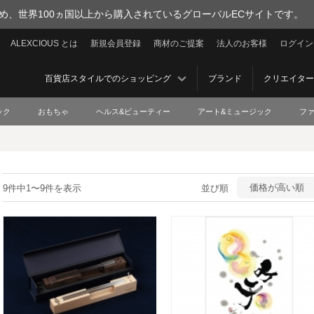
を集め、世界100ヵ国以上から購入されているグローバルECサイトです。
ALEXCIOUS とは
新規会員登録
商材のご提案
法人のお客様
ログイン
百貨店スタイルでのショッピング
ブランド
クリエイター
ック
おもちゃ
ヘルス&ビューティー
アート&ミュージック
フ
価格が高い順
9件中1〜9件を表示
並び順