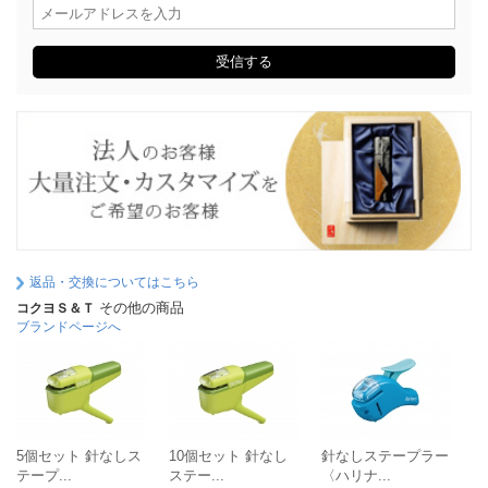
受信する
返品・交換についてはこちら
その他の商品
コクヨＳ＆Ｔ
ブランドページへ
5個セット 針なしス
10個セット 針なし
針なしステープラー
針
テープ...
ステー...
〈ハリナ...
〈