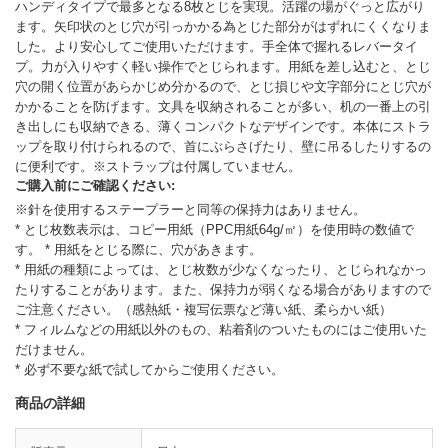
ハンディタイプで最多となる8枚とじを実現。活躍の場がぐっと広がり
ます。矢印状のとじ穴が引っかかる為とじた部分がはずれにくくなりま
した。より安心してご使用いただけます。手全体で握れるレバータイ
プ。力が入りやすく軽い操作でとじられます。用紙を差し込むと、とじ
穴の開く位置があらかじめ分かるので、とじ損じや文字部分にとじ穴が
かかることを防げます。文具を収納されることが多い、机の一番上の引
き出しにも収納できる、薄くコンパクトなデザインです。本体にストラ
ップを取り付けられるので、首にぶらさげたり、壁に吊るしたりするの
に便利です。※ストラップは付属していません。
ご購入前にご確認ください:
※針を使用するステープラーと同等の保持力はありません。
* とじ枚数表示は、コピー用紙（PPC用紙64g/㎡）を使用時の数値で
す。 * 用紙をとじる際に、穴があきます。
* 用紙の種類によっては、とじ枚数が少なくなったり、とじられなかっ
たりすることがあります。また、保持力が弱くなる場合がありますので
ご注意ください。（感熱紙・複写伝票など薄い紙、柔らかい紙）
* フィルムなどの用紙以外のもの、粘着剤のついたものにはご使用いた
だけません。
* 必ず不要な紙で試してからご使用ください。
商品の詳細