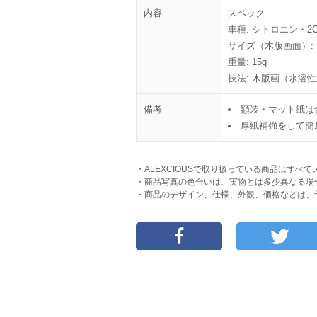
内容
スペック
車種: シトロエン・2C
サイズ（木版画面）: H
重量: 15g
技法: 木版画（水溶
備考
額装・マット紙は
厚紙補強をして簡
・ALEXCIOUSで取り扱っている商品はす
・商品写真の色合いは、実物とは多少異なる場
・商品のデザイン、仕様、外観、価格などは、