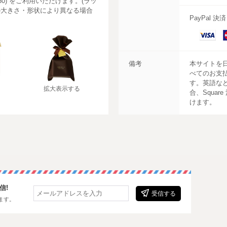
550) をご利用いただけます。(ラッ
の大きさ・形状により異なる場合
PayPal 決
VISA
M
C
備考
本サイトを
べてのお支
す。英語な
拡大表示する
合、Squar
けます。
信!
受信する
ます。