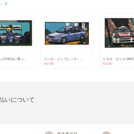
へ
ズFW16に乗っ...
スバル・インプレッサ - ...
トヨタ・セリカ WRC モ
¥13,552
¥13,552
払いについて