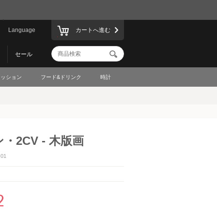
Language
カートへ進む
セール
ァッション
フード&ドリンク
時計
2CV - 木版画
01
2