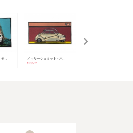
...
メッサーシュミット - 木...
ユーノス・ロードスター -...
¥13,552
¥13,552