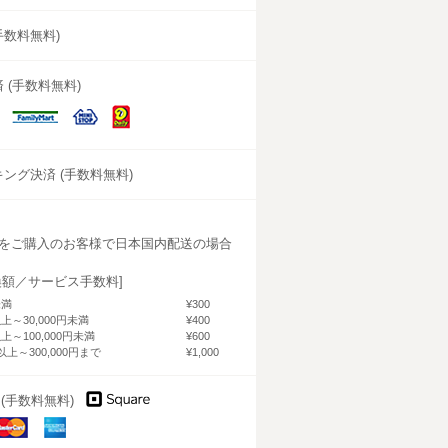
(手数料無料)
 (手数料無料)
Daily
MINISTOP
FamilyMart
N
Yamazaki
ング決済 (手数料無料)
をご購入のお客様で日本国内配送の場合
換額／サービス手数料]
未満
¥300
以上～30,000円未満
¥400
以上～100,000円未満
¥600
円以上～300,000円まで
¥1,000
済 (手数料無料)
aster
American
ard
Express