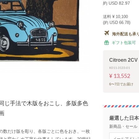
約 USD 82.97
送料
¥ 10,100
(約 USD 66.78)
海外配送も承
ギフト包装可
Citroen 2CV
K011-3133-01
¥ 13,552
6〜7日でお届け
同じ手法で木版をおこし、多版多色
画
厳選した日本
新商品・セール
の数だけ版を彫り、各版ごとに色をおき、一枚