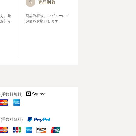
5
商品到着
え、発
商品到着後、レビューにて
お知ら
評価をお願いします。
済 (手数料無料)
aster
American
ard
Express
済 (手数料無料)
aster
JCB
American
DISCOVER
ard
Express