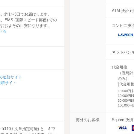
ATM 決済 
、約1〜3日でお届けします。
、EMS (国際スピード郵便) での
がおおよその目安になります。
コンビニ決済
べる
LAWSO
ネットバンキ
代金引換
（腕時計
の追跡サイト
のみ）
追跡サイト
[代金引
10,000円
10,000円
30,000円
100,000
海外のお客様
Square 決
VISA
M
 ¥110 / 文章指定可能) と、ギフ
C