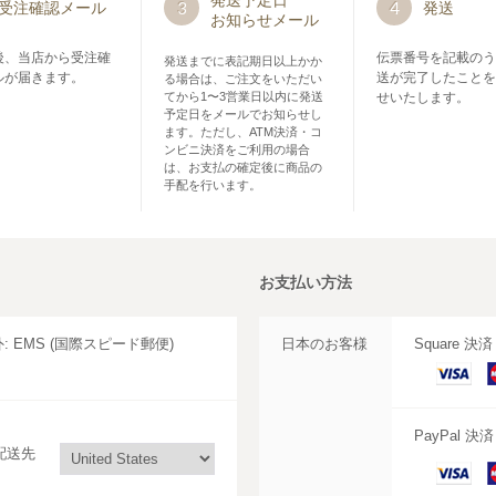
発送予定日
3
4
受注確認メール
発送
お知らせメール
後、当店から受注確
伝票番号を記載のう
発送までに表記期日以上かか
ルが届きます。
送が完了したことを
る場合は、ご注文をいただい
てから1〜3営業日以内に発送
せいたします。
予定日をメールでお知らせし
ます。ただし、ATM決済・コ
ンビニ決済をご利用の場合
は、お支払の確定後に商品の
手配を行います。
お支払い方法
外: EMS (国際スピード郵便)
日本のお客様
Square 決
VISA
M
C
PayPal 決
配送先
VISA
M
C