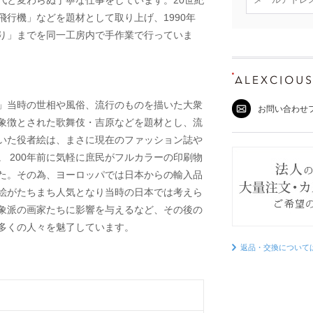
代と変わらぬ丁寧な仕事をしています。20世紀
行機」などを題材として取り上げ、1990年
り」までを同一工房内で手作業で行っていま
」当時の世相や風俗、流行のものを描いた大衆
お問い合わせ
象徴とされた歌舞伎・吉原などを題材とし、流
いた役者絵は、まさに現在のファッション誌や
 200年前に気軽に庶民がフルカラーの印刷物
た。その為、ヨーロッパでは日本からの輸入品
絵がたちまち人気となり当時の日本では考えら
象派の画家たちに影響を与えるなど、その後の
多くの人々を魅了しています。
返品・交換について