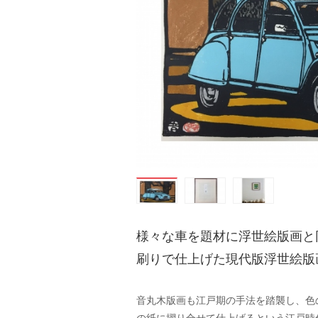
様々な車を題材に浮世絵版画と
刷りで仕上げた現代版浮世絵版
音丸木版画も江戸期の手法を踏襲し、色