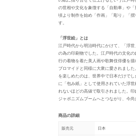
の紙に摺り合せて仕上げるという江戸時
の世相や文化を象徴する「自動車」や「飛
頃より制作を始め「作画」「彫り」「摺
す。
「浮世絵」とは
江戸時代から明治時代にかけて、「浮世
の為の印刷物でした。江戸時代の文化の
行の着物を着た美人画や歌舞伎俳優を描
ブロマイドと同様に大衆に愛されました。
を楽しめたのは、世界中で日本だけでし
に「包み紙」として使用されていた浮世
れないほどの高値で取引されました。印
ジャポニズムブームへとつながり、今尚
商品の詳細
販売元
日本