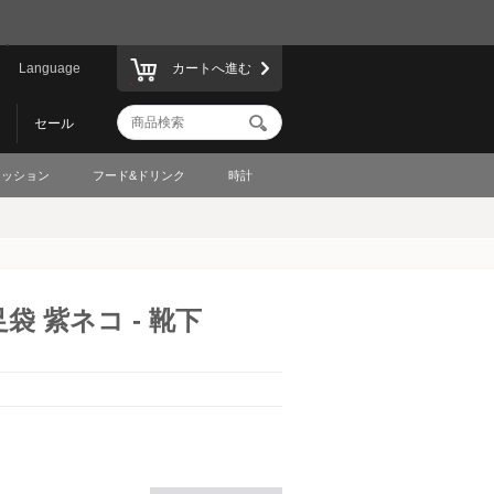
Language
カートへ進む
セール
ァッション
フード&ドリンク
時計
袋 紫ネコ - 靴下