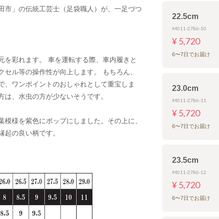
行田市」の伝統工芸士（足袋職人）が、一足づつ
22.5cm
M011-2786-10
¥ 5,720
6〜7日でお届け
元を彩れます。 車を運転する際、車内履きと
クセル等の操作性が向上します。 もちろん、
で、ワンポイントのおしゃれとして重宝しま
23.0cm
方は、水虫の方が少ないそうです。
M011-2786-11
¥ 5,720
葉模様を紫色にポップにしました。その上に、
6〜7日でお届け
縁起の良い柄です。
23.5cm
M011-2786-12
¥ 5,720
6〜7日でお届け