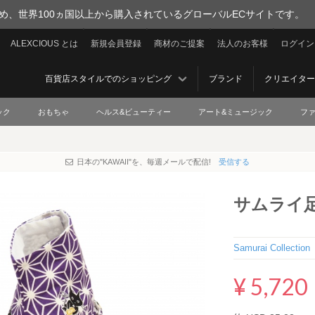
を集め、世界100ヵ国以上から購入されているグローバルECサイトです。
ALEXCIOUS とは
新規会員登録
商材のご提案
法人のお客様
ログイン
百貨店スタイルでのショッピング
ブランド
クリエイター
ック
おもちゃ
ヘルス&ビューティー
アート&ミュージック
フ
日本の"KAWAII"を、毎週メールで配信!
受信する
サムライ足
Samurai Collection
¥ 5,720