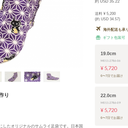
約 USD 35.22
送料
¥ 5,200
(約 USD 34.57)
海外配送も承
ギフト包装可
19.0cm
M011-2786-06
¥ 5,720
6〜7日でお届け
作り
22.0cm
M011-2786-09
¥ 5,720
6〜7日でお届け
にしたオリジナルのサムライ足袋です。日本国