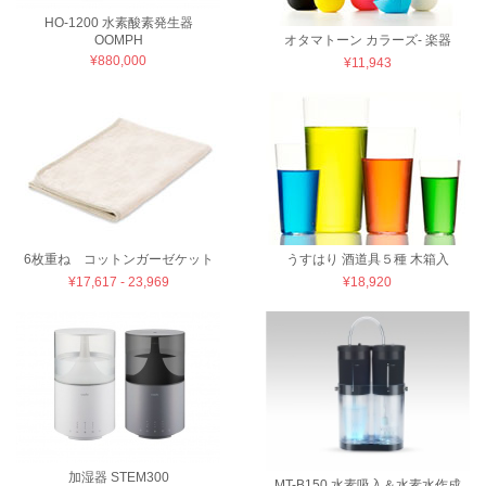
HO-1200 水素酸素発生器
OOMPH
オタマトーン カラーズ- 楽器
¥880,000
¥11,943
6枚重ね コットンガーゼケット
うすはり 酒道具５種 木箱入
¥17,617 - 23,969
¥18,920
加湿器 STEM300
MT-B150 水素吸入＆水素水作成