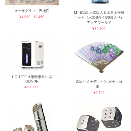
オーサグラフ世界地図
MT-B150 水素吸入＆水素水作成
¥4,980 - 13,460
キット（水素発生剤30袋入り）
アクアワールド
¥74,800
HO-1200 水素酸素発生器
OOMPH
森田りえ子デザイン 扇子（白
露）
¥880,000
¥6,725