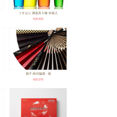
うすはり 酒道具５種 木箱入
¥18,920
扇子 柿渋脇漆 - 扇
¥20,075