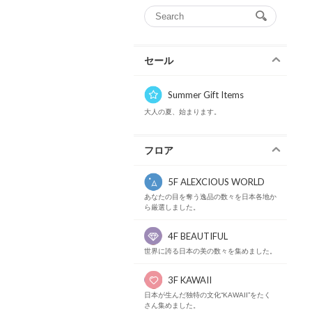
セール
Summer Gift Items
大人の夏、始まります。
フロア
5F ALEXCIOUS WORLD
あなたの目を奪う逸品の数々を日本各地か
ら厳選しました。
4F BEAUTIFUL
世界に誇る日本の美の数々を集めました。
3F KAWAII
日本が生んだ独特の文化“KAWAII”をたく
さん集めました。