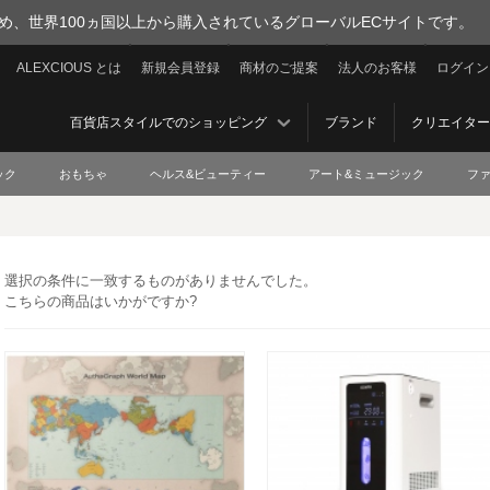
を集め、世界100ヵ国以上から購入されているグローバルECサイトです。
ALEXCIOUS とは
新規会員登録
商材のご提案
法人のお客様
ログイン
百貨店スタイルでのショッピング
ブランド
クリエイター
ック
おもちゃ
ヘルス&ビューティー
アート&ミュージック
フ
選択の条件に一致するものがありませんでした。
こちらの商品はいかがですか?