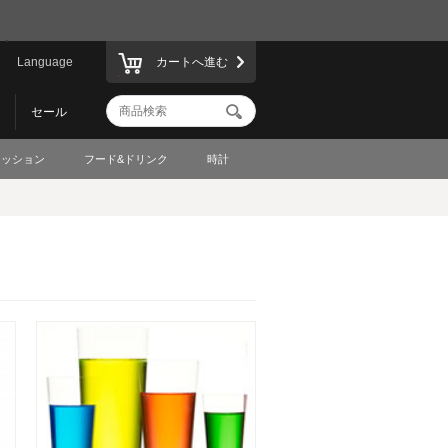
Language
カートへ進む
セール
ァッション
フード&ドリンク
時計