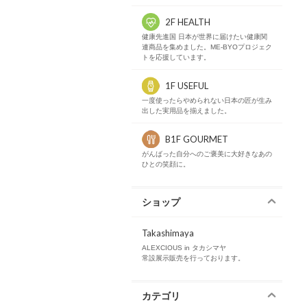
2F HEALTH
健康先進国 日本が世界に届けたい健康関
連商品を集めました。ME-BYOプロジェク
トを応援しています。
1F USEFUL
一度使ったらやめられない日本の匠が生み
出した実用品を揃えました。
B1F GOURMET
がんばった自分へのご褒美に大好きなあの
ひとの笑顔に。
ショップ
Takashimaya
ALEXCIOUS in タカシマヤ
常設展示販売を行っております。
カテゴリ