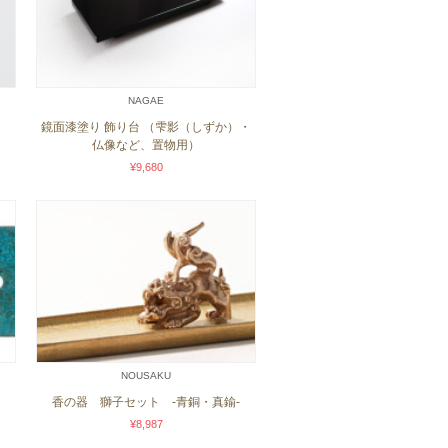
NAGAE
鏡面漆塗り 飾り台 （雫影（しずか）・
仏像など、置物用）
¥9,680
NOUSAKU
香の器 獅子セット -青銅・真鍮-
¥8,987