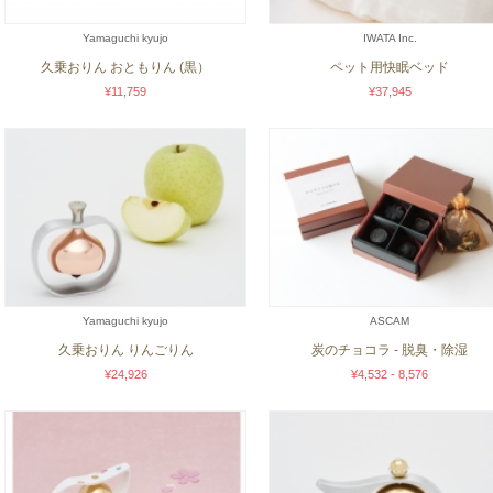
Yamaguchi kyujo
IWATA Inc.
久乗おりん おともりん (黒）
ペット用快眠ベッド
¥11,759
¥37,945
Yamaguchi kyujo
ASCAM
久乗おりん りんごりん
炭のチョコラ - 脱臭・除湿
¥24,926
¥4,532 - 8,576