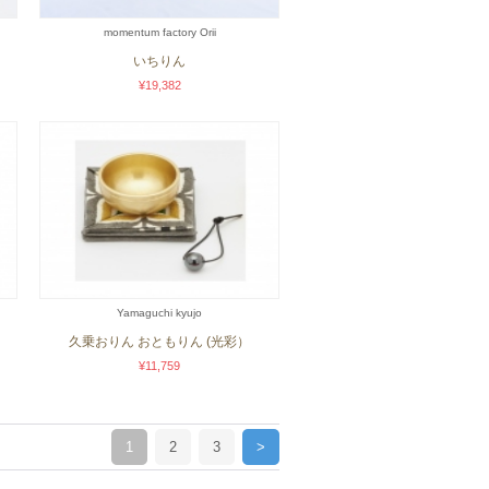
momentum factory Orii
いちりん
¥19,382
Yamaguchi kyujo
久乗おりん おともりん (光彩）
¥11,759
1
2
3
>