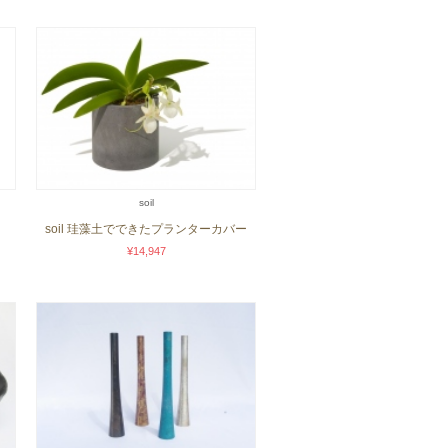
soil
soil 珪藻土でできたプランターカバー
¥14,947