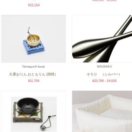
¥22,154
Yamaguchi kyujo
NOUSAKU
久乗おりん おともりん (雨晴）
そろり （シルバー）
¥11,759
¥20,768 - 24,926