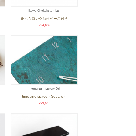
Ikawa Chokokuten Ltd.
靴べらロング台形ベース付き
¥24,662
momentum factory Orii
time and space（Square）
¥23,540