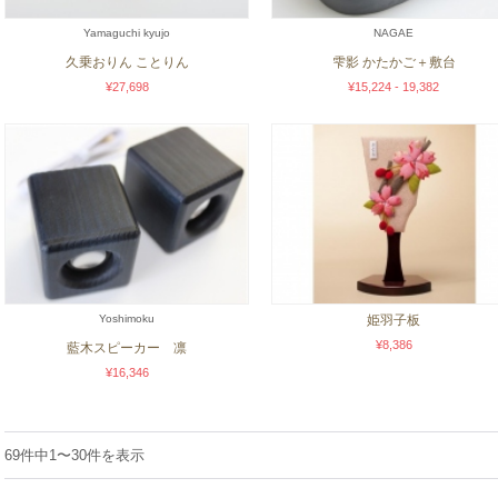
Yamaguchi kyujo
NAGAE
久乗おりん ことりん
雫影 かたかご＋敷台
¥27,698
¥15,224 - 19,382
Yoshimoku
姫羽子板
¥8,386
藍木スピーカー 凛
¥16,346
69件中1〜30件を表示