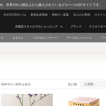
を集め、世界100ヵ国以上から購入されているグローバルECサイトです。
ALEXCIOUS とは
新規会員登録
商材のご提案
法人のお客様
ログイン
百貨店スタイルでのショッピング
ブランド
クリエイター
ック
おもちゃ
ヘルス&ビューティー
アート&ミュージック
フ
人気順
69件中1〜30件を表示
並び順