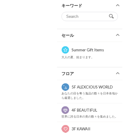
キーワード
セール
Summer Gift Items
大人の夏、始まります。
フロア
5F ALEXCIOUS WORLD
あなたの目を奪う逸品の数々を日本各地か
ら厳選しました。
4F BEAUTIFUL
世界に誇る日本の美の数々を集めました。
3F KAWAII