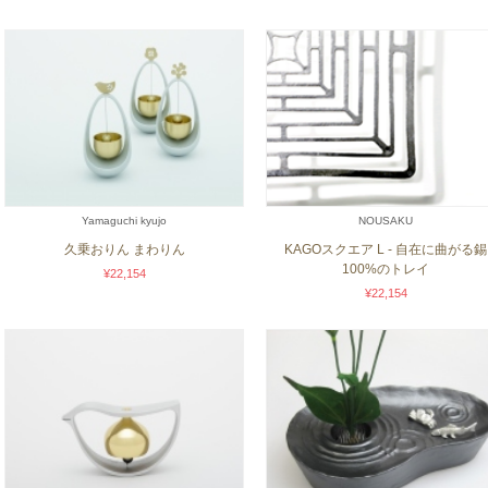
Yamaguchi kyujo
NOUSAKU
久乗おりん まわりん
KAGOスクエア L - 自在に曲がる錫
100%のトレイ
¥22,154
¥22,154