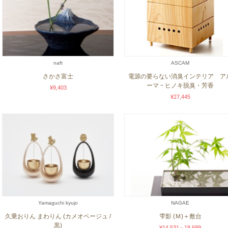
naft
ASCAM
さかさ富士
電源の要らない消臭インテリア ア
ーマ ｰ ヒノキ脱臭・芳香
¥9,403
¥27,445
Yamaguchi kyujo
NAGAE
久乗おりん まわりん (カメオベージュ /
雫影 (Ｍ)＋敷台
黒)
¥14,531 - 18,689