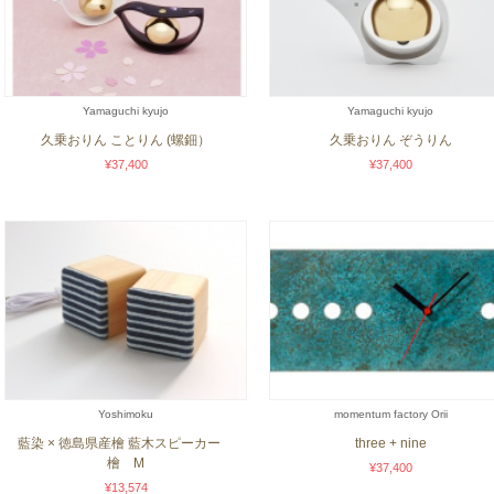
Yamaguchi kyujo
Yamaguchi kyujo
久乗おりん ことりん (螺鈿）
久乗おりん ぞうりん
¥37,400
¥37,400
Yoshimoku
momentum factory Orii
藍染 × 徳島県産檜 藍木スピーカー
three + nine
檜 M
¥37,400
¥13,574