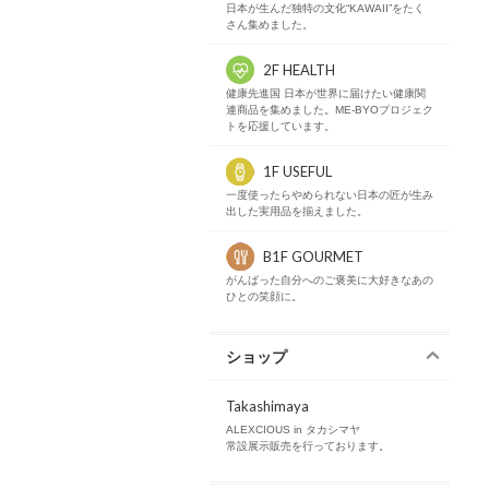
日本が生んだ独特の文化“KAWAII”をたく
さん集めました。
2F HEALTH
健康先進国 日本が世界に届けたい健康関
連商品を集めました。ME-BYOプロジェク
トを応援しています。
1F USEFUL
一度使ったらやめられない日本の匠が生み
出した実用品を揃えました。
B1F GOURMET
がんばった自分へのご褒美に大好きなあの
ひとの笑顔に。
ショップ
Takashimaya
ALEXCIOUS in タカシマヤ
常設展示販売を行っております。