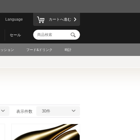
Language
カートへ進む
セール
ァッション
フード&ドリンク
時計
30件
表示件数