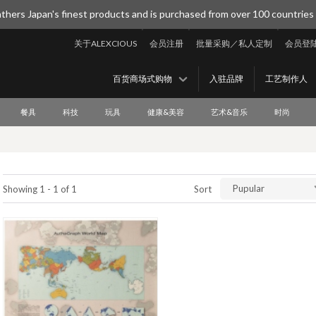
thers Japan's finest products and is purchased from over 100 countries
关于ALEXCIOUS
会员注册
批量采购／私人定制
会员登
百货商场式购物
入驻品牌
工艺制作人
餐具
科技
玩具
健康&美容
艺术&音乐
时尚
Pupular
Showing 1 - 1 of 1
Sort