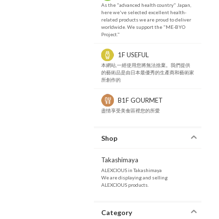
As the "advanced health country" Japan,
here we've selected excellent health-
related products we are proud to deliver
worldwide. We support the "ME-BYO
Project."
1F USEFUL
本網站,一經使用您將無法捨棄。我們提供
的藝術品是由日本最優秀的生產商和藝術家
所創作的
B1F GOURMET
盡情享受美食區裡您的所愛
Shop
Takashimaya
ALEXCIOUS in Takashimaya
We are displaying and selling
ALEXCIOUS products.
Category