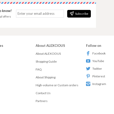
to know!
Subscribe
al offers
es
About ALEXCIOUS
Follow on
Facebook
About ALEXCIOUS
YouTube
Shopping Guide
Twitter
FAQ
Pinterest
About Shipping
Instagram
High-volume or Custom orders
Contact Us
Partners