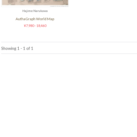
Hajime Narukawa
AuthaGraph World Map
¥7,980 - 18,460
Showing 1 - 1 of 1