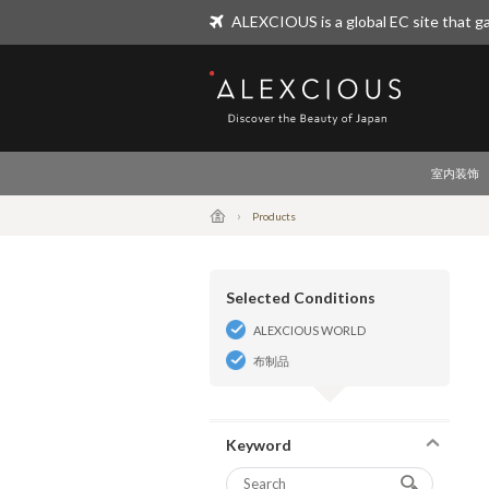
ALEXCIOUS is a global EC site that ga
ALEXCIOUS
室内装饰
Products
Selected Conditions
ALEXCIOUS WORLD
布制品
Keyword