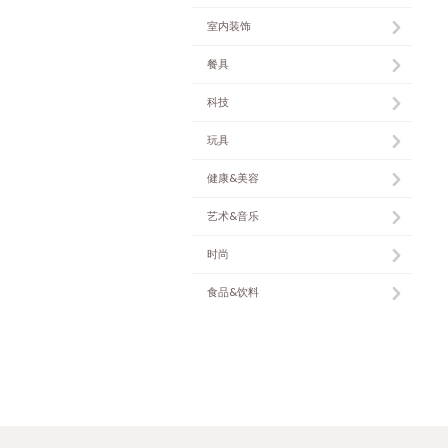
室内装饰
餐具
科技
玩具
健康&美容
艺术&音乐
时尚
食品&饮料