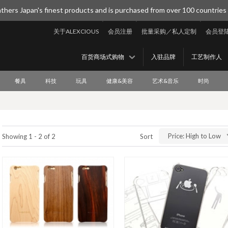
thers Japan's finest products and is purchased from over 100 countries
关于ALEXCIOUS
会员注册
批量采购／私人定制
会员登
百货商场式购物
入驻品牌
工艺制作人
餐具
科技
玩具
健康&美容
艺术&音乐
时尚
Price: High to Low
Showing 1 - 2 of 2
Sort