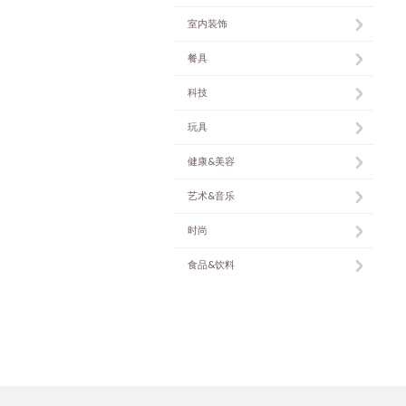
室内装饰
餐具
科技
玩具
健康&美容
艺术&音乐
时尚
食品&饮料