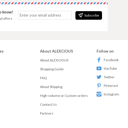
to know!
Subscribe
al offers
es
About ALEXCIOUS
Follow on
Facebook
About ALEXCIOUS
YouTube
Shopping Guide
Twitter
FAQ
Pinterest
About Shipping
Instagram
High-volume or Custom orders
Contact Us
Partners