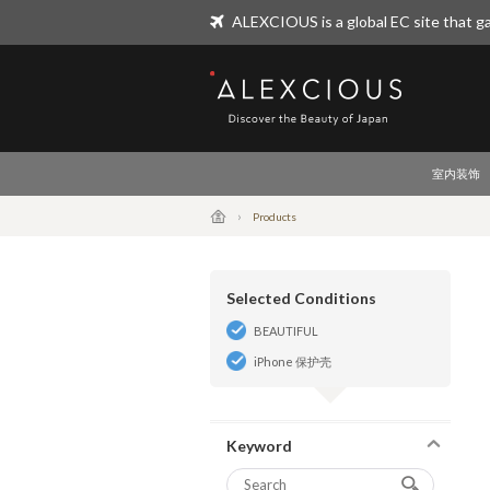
ALEXCIOUS is a global EC site that ga
ALEXCIOUS
室内装饰
Products
Selected Conditions
BEAUTIFUL
iPhone 保护壳
Keyword