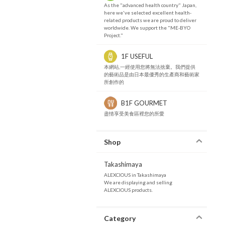
As the "advanced health country" Japan,
here we've selected excellent health-
related products we are proud to deliver
worldwide. We support the "ME-BYO
Project."
1F USEFUL
本網站,一經使用您將無法捨棄。我們提供
的藝術品是由日本最優秀的生產商和藝術家
所創作的
B1F GOURMET
盡情享受美食區裡您的所愛
Shop
Takashimaya
ALEXCIOUS in Takashimaya
We are displaying and selling
ALEXCIOUS products.
Category