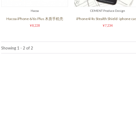
Hacoa
CEMENT Produce Design
Hacoa iPhone 6/6s Plus 木质手机壳
iPhone4/4s Stealth Shield- iphone ca
¥8,228
¥7,234
Showing 1 - 2 of 2