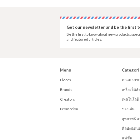
Get our newsletter and be the first 
Be the first to know about new products, speci
and featured articles.
Menu
Categori
Floors
ตกแต่งภา
Brands
เครื่องใช้
Creators
เทคโนโลยี
Promotion
ของเล่น
สุขภาพ&ค
ศิลปะ&ดนต
แฟชั่น