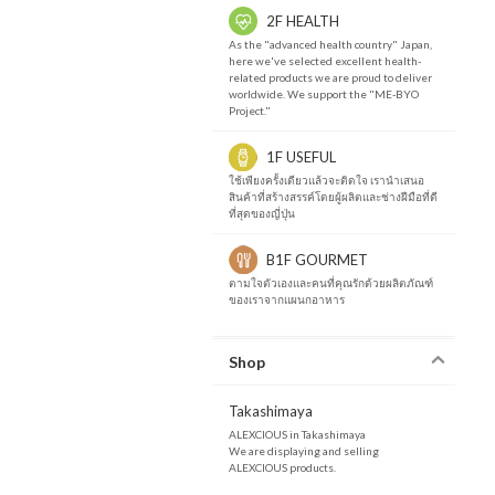
2F HEALTH
As the "advanced health country" Japan,
here we've selected excellent health-
related products we are proud to deliver
worldwide. We support the "ME-BYO
Project."
1F USEFUL
ใช้เพียงครั้งเดียวแล้วจะติดใจ เรานำเสนอ
สินค้าที่สร้างสรรค์โดยผู้ผลิตและช่างฝีมือที่ดี
ที่สุดของญี่ปุ่น
B1F GOURMET
ตามใจตัวเองและคนที่คุณรักด้วยผลิตภัณฑ์
ของเราจากแผนกอาหาร
Shop
Takashimaya
ALEXCIOUS in Takashimaya
We are displaying and selling
ALEXCIOUS products.