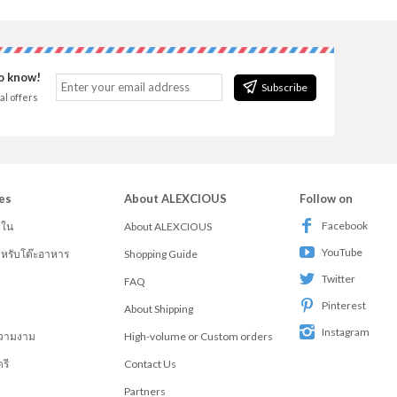
to know!
Subscribe
al offers
es
About ALEXCIOUS
Follow on
Facebook
ยใน
About ALEXCIOUS
YouTube
สำหรับโต๊ะอาหาร
Shopping Guide
Twitter
FAQ
Pinterest
About Shipping
Instagram
วามงาม
High-volume or Custom orders
รี
Contact Us
Partners