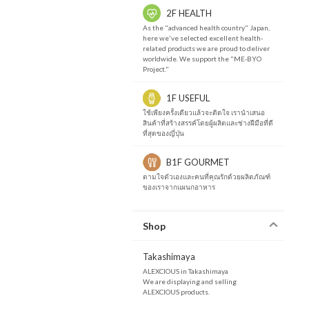
2F HEALTH
As the "advanced health country" Japan,
here we've selected excellent health-
related products we are proud to deliver
worldwide. We support the "ME-BYO
Project."
1F USEFUL
ใช้เพียงครั้งเดียวแล้วจะติดใจ เรานำเสนอ
สินค้าที่สร้างสรรค์โดยผู้ผลิตและช่างฝีมือที่ดี
ที่สุดของญี่ปุ่น
B1F GOURMET
ตามใจตัวเองและคนที่คุณรักด้วยผลิตภัณฑ์
ของเราจากแผนกอาหาร
Shop
Takashimaya
ALEXCIOUS in Takashimaya
We are displaying and selling
ALEXCIOUS products.