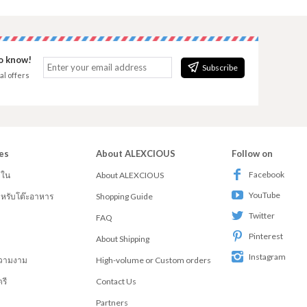
to know!
Subscribe
al offers
es
About ALEXCIOUS
Follow on
Facebook
ยใน
About ALEXCIOUS
YouTube
สำหรับโต๊ะอาหาร
Shopping Guide
Twitter
FAQ
Pinterest
About Shipping
Instagram
วามงาม
High-volume or Custom orders
รี
Contact Us
Partners