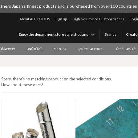
thers Japan's finest products and is purchased from over 100 countries
About ALEXCIOUS
Sign up
High-volume or Custom orders
Log i
Enjoy the department store style shopping
Brands
Creato
บโต๊ะอาหาร
เทคโนโลยี
ของเล่น
สุขภาพ&ความงาม
ศิลปะ&ดนตรี
Sorry, there's no matching product on the selected conditions.
How about these ones?