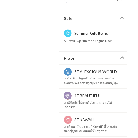
Sale
Summer Gift Items
A Grown-Up Summer Begins Now.
Floor
5F ALEXCIOUS WORLD
เราได้เลือกอัญมณีแห่งความงามอย่าง
ระมัดระวังจากทั่วทุกมุมของประเทศญี่ปุ่น
4F BEAUTIFUL
เรามีศิลปะญี่ปุ่นระดับโลกมากมายให้
เลือกสรร
3F KAWAII
เรานำเอาวัฒนธรรม “Kawaii” ที่โดดเด่น
ของญี่ปุ่นมานำเสนอให้แก่ทุกท่าน