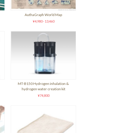
AuthaGraph World Map
¥4,980 - 13,460
MT-B150 Hydrogen inhalation &
hydrogen water creation kit
¥74,800