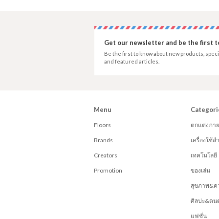
Get our newsletter and be the first 
Be the first to know about new products, speci
and featured articles.
Menu
Categori
Floors
ตกแต่งภา
Brands
เครื่องใช้
Creators
เทคโนโลยี
Promotion
ของเล่น
สุขภาพ&ค
ศิลปะ&ดนต
แฟชั่น