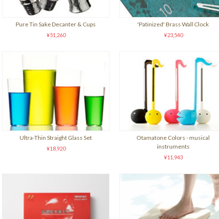
Pure Tin Sake Decanter & Cups
'Patinized' Brass Wall Clock
¥51,260
¥23,540
Ultra-Thin Straight Glass Set
Otamatone Colors - musical
instruments
¥18,920
¥11,943