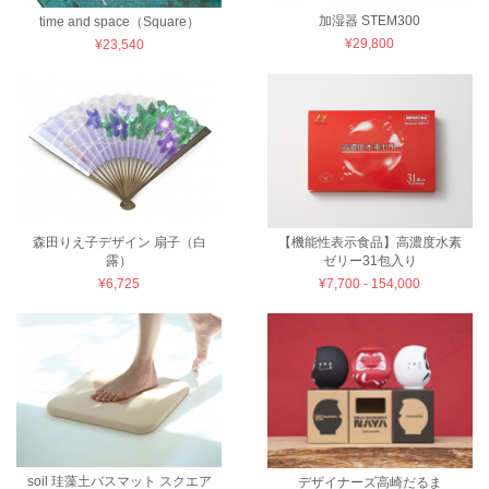
加湿器 STEM300
time and space（Square）
¥29,800
¥23,540
森田りえ子デザイン 扇子（白
【機能性表示食品】高濃度水素
露）
ゼリー31包入り
¥6,725
¥7,700 - 154,000
soil 珪藻土バスマット スクエア
デザイナーズ高崎だるま