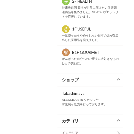
2F HEALTH
健康先進国 日本が世界に届けたい健康関
連商品を集めました。ME-BYOプロジェク
トを応援しています。
1F USEFUL
一度使ったらやめられない日本の匠が生み
出した実用品を揃えました。
B1F GOURMET
がんばった自分へのご褒美に大好きなあの
ひとの笑顔に。
ショップ
Takashimaya
ALEXCIOUS in タカシマヤ
常設展示販売を行っております。
カテゴリ
インテリア