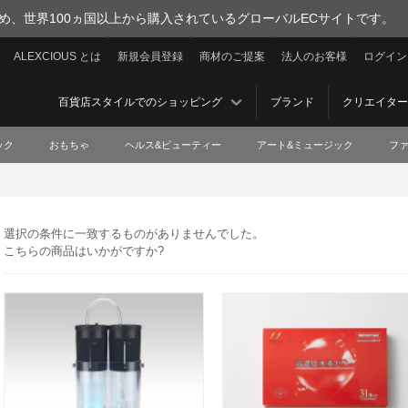
を集め、世界100ヵ国以上から購入されているグローバルECサイトです。
ALEXCIOUS とは
新規会員登録
商材のご提案
法人のお客様
ログイン
百貨店スタイルでのショッピング
ブランド
クリエイター
ック
おもちゃ
ヘルス&ビューティー
アート&ミュージック
フ
選択の条件に一致するものがありませんでした。
こちらの商品はいかがですか?