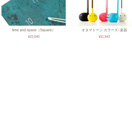
time and space（Square）
オタマトーン カラーズ- 楽器
¥23,540
¥11,943