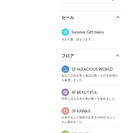
セール
Summer Gift Items
大人の夏、始まります。
フロア
5F ALEXCIOUS WORLD
あなたの目を奪う逸品の数々を日本各地か
ら厳選しました。
4F BEAUTIFUL
世界に誇る日本の美の数々を集めました。
3F KAWAII
日本が生んだ独特の文化“KAWAII”をたく
さん集めました。