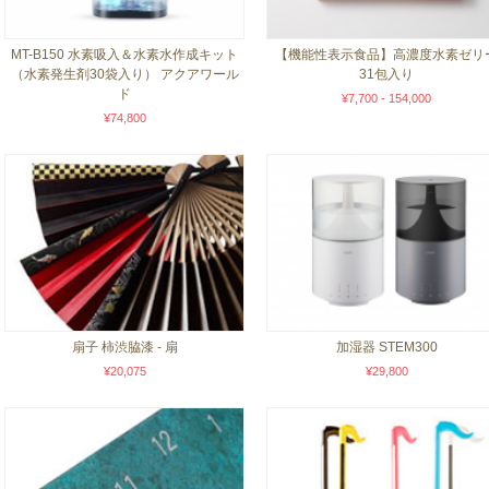
MT-B150 水素吸入＆水素水作成キット
【機能性表示食品】高濃度水素ゼリ
（水素発生剤30袋入り） アクアワール
31包入り
ド
¥7,700 - 154,000
¥74,800
扇子 柿渋脇漆 - 扇
加湿器 STEM300
¥20,075
¥29,800