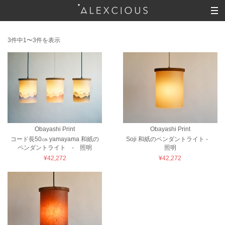
3件中1〜3件を表示
Obayashi Print
Obayashi Print
コード長50㎝ yamayama 和紙の
Soji 和紙のペンダントライト -
ペンダントライト - 照明
照明
¥42,272
¥42,272